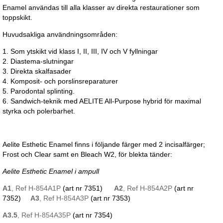
Enamel användas till alla klasser av direkta restaurationer som
toppskikt.
Huvudsakliga användningsområden:
1. Som ytskikt vid klass I, II, III, IV och V fyllningar
2. Diastema-slutningar
3. Direkta skalfasader
4. Komposit- och porslinsreparaturer
5. Parodontal splinting.
6. Sandwich-teknik med AELITE All-Purpose hybrid för maximal
styrka och polerbarhet.
Aelite Esthetic Enamel finns i följande färger med 2 incisalfärger;
Frost och Clear samt en Bleach W2, för blekta tänder:
Aelite Esthetic Enamel i ampull
A1
, Ref H-854A1P
(art nr 7351)
A2
, Ref H-854A2P
(art nr
7352)
A3
,
Ref
H-854A3P
(art nr 7353)
A3.5
,
Ref
H-854A35P
(art nr 7354)