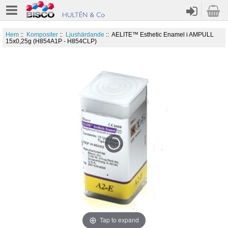
Hem
::
Kompositer
::
Ljushärdande
:: AELITE™ Esthetic Enamel i AMPULL
15x0,25g (H854A1P - H854CLP)
Tap to expand