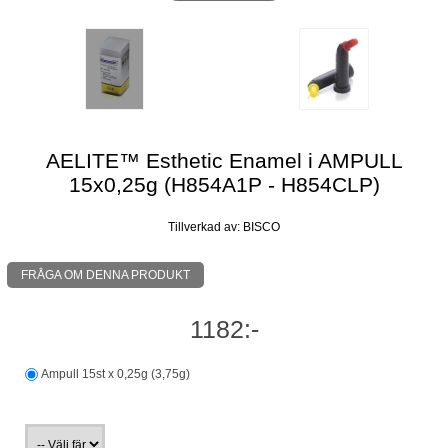
AELITE™ Esthetic Enamel i AMPULL
15x0,25g (H854A1P - H854CLP)
Tillverkad av: BISCO
FRÅGA OM DENNA PRODUKT
1182:-
Ampull 15st x 0,25g (3,75g)