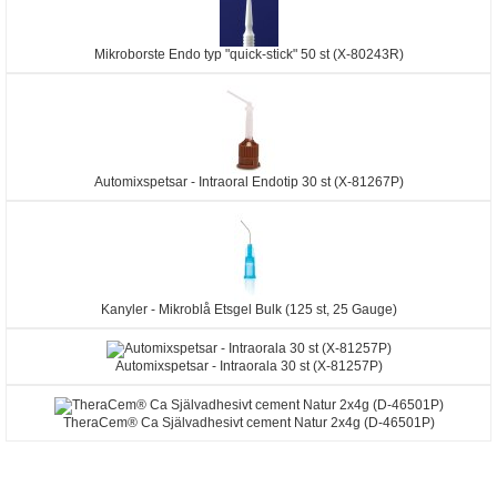
Mikroborste Endo typ "quick-stick" 50 st (X-80243R)
Automixspetsar - Intraoral Endotip 30 st (X-81267P)
Kanyler - Mikroblå Etsgel Bulk (125 st, 25 Gauge)
Automixspetsar - Intraorala 30 st (X-81257P)
TheraCem® Ca Självadhesivt cement Natur 2x4g (D-46501P)