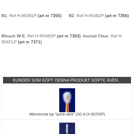
B1
,
Ref
H-854B1P
(art nr 7355)
B2
,
Ref
H-854B2P
(art nr 7356)
Bleach W-E
,
Ref
H-854W2P
(art nr 7363)
Incisal Clear
,
Ref
H-
854CLP
(art nr 7371)
KUNDER SOM KÖPT DENNA PRODUKT KÖPTE ÄVEN...
Mikroborste typ "quick-stick" 100 st (X-80250P)